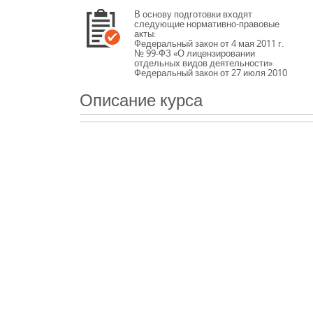
В основу подготовки входят
следующие нормативно-правовые
акты:
Федеральный закон от 4 мая 2011 г.
№ 99-ФЗ «О лицензировании
отдельных видов деятельности»
Федеральный закон от 27 июля 2010
г. № 225-ФЗ «Об обязательном
страховании гражданской
Описание курса
ответственности владельца
опасного объекта за причинение
вреда в результате аварии на
опасном объекте» 15.07.2023
Федеральный закон от 30 декабря
2009 г. № 384-ФЗ «Технический
регламент о безопасности зданий и
сооружений»
Градостроительный кодекс
Российской Федерации
Федеральный закон от 27 декабря
2002 г. № 184-ФЗ «О техническом
регулировании»
Кодекс Российской Федерации об
административных
правонарушениях
Федеральный закон от 21 июля 1997
г. № 116-ФЗ «О промышленной
безопасности опасных
производственных объектов»
постановление Правительства
Российской Федерации от 15