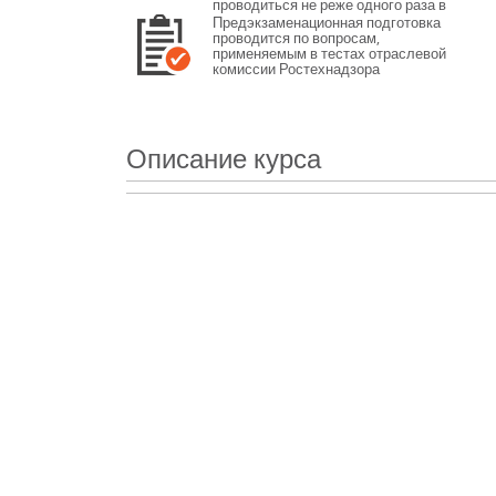
проводиться не реже одного раза в
12 месяцев или не реже одного раза
Предэкзаменационная подготовка
в 3 года в зависимости от категории
проводится по вопросам,
персонала.
применяемым в тестах отраслевой
комиссии Ростехнадзора
Описание курса